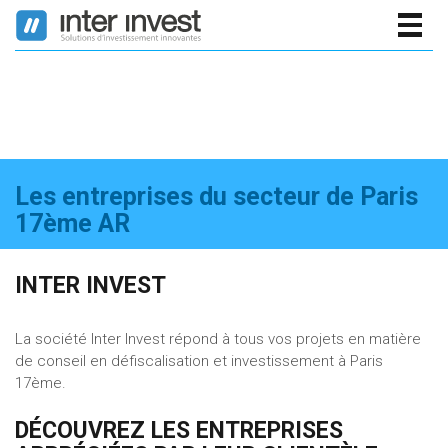
Togg
navig
Avis des investisseurs sur Inter Invest
Les entreprises du secteur de Paris
17ème AR
INTER INVEST
La société Inter Invest répond à tous vos projets en matière
de conseil en défiscalisation et investissement à Paris
17ème.
DÉCOUVREZ LES ENTREPRISES